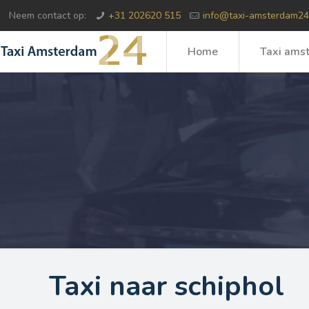
Neem contact op:
+31 202620 515
info@taxi-amsterdam24
Home
Taxi ams
Taxi naar schiphol