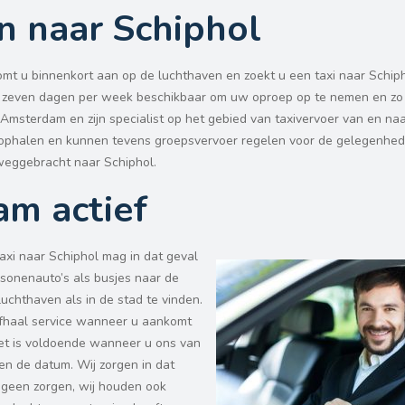
en naar Schiphol
komt u binnenkort aan op de luchthaven en zoekt u een taxi naar Schi
n zeven dagen per week beschikbaar om uw oproep op te nemen en zo 
in Amsterdam en zijn specialist op het gebied van taxivervoer van en na
ip ophalen en kunnen tevens groepsvervoer regelen voor de gelegenh
weggebracht naar Schiphol.
am actief
taxi naar Schiphol mag in dat geval
ersonenauto’s als busjes naar de
chthaven als in de stad te vinden.
k afhaal service wanneer u aankomt
 het is voldoende wanneer u ons van
en de datum. Wij zorgen in dat
 geen zorgen, wij houden ook