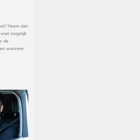
phol? Neem dan
snel mogelijk
ar de
eden wanneer