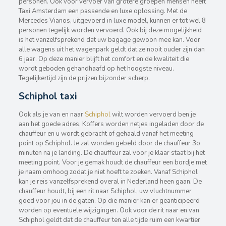
personen. Ook voor vervoer van grotere groepen mensen heeft
Taxi Amsterdam een passende en luxe oplossing. Met de
Mercedes Vianos, uitgevoerd in luxe model, kunnen er tot wel 8
personen tegelijk worden vervoerd. Ook bij deze mogelijkheid
is het vanzelfsprekend dat uw bagage gewoon mee kan. Voor
alle wagens uit het wagenpark geldt dat ze nooit ouder zijn dan
6 jaar. Op deze manier blijft het comfort en de kwaliteit die
wordt geboden gehandhaafd op het hoogste niveau.
Tegelijkertijd zijn de prijzen bijzonder scherp.
Schiphol taxi
Ook als je van en naar
Schiphol
wilt worden vervoerd ben je
aan het goede adres. Koffers worden netjes ingeladen door de
chauffeur en u wordt gebracht of gehaald vanaf het meeting
point op Schiphol. Je zal worden gebeld door de chauffeur 3o
minuten na je landing. De chauffeur zal voor je klaar staat bij het
meeting point. Voor je gemak houdt de chauffeur een bordje met
je naam omhoog zodat je niet hoeft te zoeken. Vanaf Schiphol
kan je reis vanzelfsprekend overal in Nederland heen gaan. De
chauffeur houdt, bij een rit naar Schiphol, uw vluchtnummer
goed voor jou in de gaten. Op die manier kan er geanticipeerd
worden op eventuele wijzigingen. Ook voor de rit naar en van
Schiphol geldt dat de chauffeur ten alle tijde ruim een kwartier