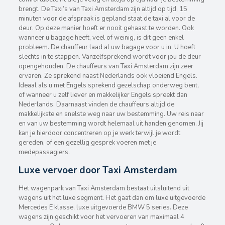
brengt. De Taxi’s van Taxi Amsterdam zijn altijd op tijd, 15
minuten voor de afspraak is gepland staat de taxi al voor de
deur. Op deze manier hoeft er nooit gehaast te worden. Ook
wanneer u bagage heeft, veel of weinig, is dit geen enkel
probleem. De chauffeur laad al uw bagage voor u in. U hoeft
slechts in te stappen. Vanzelfsprekend wordt voor jou de deur
opengehouden. De chauffeurs van Taxi Amsterdam zijn zeer
ervaren. Ze sprekend naast Nederlands ook vloeiend Engels.
Ideaal als u met Engels sprekend gezelschap onderweg bent,
of wanneer u zelf liever en makkelijker Engels spreekt dan
Nederlands. Daarnaast vinden de chauffeurs altijd de
makkelijkste en snelste weg naar uw bestemming. Uw reis naar
en van uw bestemming wordt helemaal uit handen genomen. Jij
kan je hierdoor concentreren op je werk terwijl je wordt
gereden, of een gezellig gesprek voeren met je
medepassagiers.
Luxe vervoer door Taxi Amsterdam
Het wagenpark van Taxi Amsterdam bestaat uitsluitend uit
wagens uit het luxe segment. Het gaat dan om luxe uitgevoerde
Mercedes E klasse, luxe uitgevoerde BMW 5 series. Deze
wagens zijn geschikt voor het vervoeren van maximaal 4