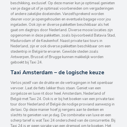
beschikking, exclusief. Op deze manier kun je optimaal genieten
van je dagje uit of je optimaal voorbereiden om vergaderingen
of andere zakelijke doeleinden. Vanzelfsprekend worden
deuren voor je opengehouden en eventuele bagage voor jou
ingeladen. Ook zijn er diverse pakketten beschikbaar als het
gaat om dagtrips door Nederland. Diverse mooie locaties zijn
opgenomen in deze pakketten, zoals bijvoorbeeld Batavia Stad,
Madurodam of de Keukenhof. Naast private taxi tours in
Nederland, zijn er ook diverse pakketten beschikbaar om een
stedentrip in België te ervaren. Gewilde steden zoals
Antwerpen, Brussel of Brugge kunnen makkelijk worden
geboekt bij Taxi 24.
Taxi Amsterdam – de logische keuze
Verlos jezelf van de drukte en de vertragingen in het openbaar
vervoer. Laat de fiets lekker thuis staan. Geniet van een
zorgeloze en luxe rit door heel Amsterdam, Nederland of
België met Taxi 24. Ook is er bij het boeken van een private taxi
tour door Nederland of België de nodige proviand aanwezig in
de taxi. Op deze manier hoef jij nergens aan te denken en
slechts te genieten van je dag. De combinatie van luxe en een
scherp tarief is wat Taxi 24 onderscheid van de concurrentie. Bij
Taxi 24 is er geen sprake van een drempel om te boeken. Het