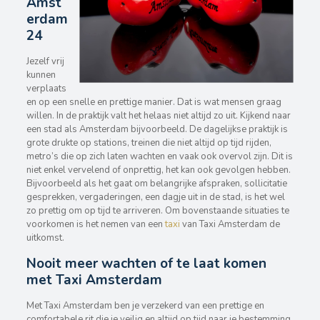
Amst
erdam
24
Jezelf vrij
kunnen
verplaats
en op een snelle en prettige manier. Dat is wat mensen graag
willen. In de praktijk valt het helaas niet altijd zo uit. Kijkend naar
een stad als Amsterdam bijvoorbeeld. De dagelijkse praktijk is
grote drukte op stations, treinen die niet altijd op tijd rijden,
metro’s die op zich laten wachten en vaak ook overvol zijn. Dit is
niet enkel vervelend of onprettig, het kan ook gevolgen hebben.
Bijvoorbeeld als het gaat om belangrijke afspraken, sollicitatie
gesprekken, vergaderingen, een dagje uit in de stad, is het wel
zo prettig om op tijd te arriveren. Om bovenstaande situaties te
voorkomen is het nemen van een
taxi
van Taxi Amsterdam de
uitkomst.
Nooit meer wachten of te laat komen
met Taxi Amsterdam
Met Taxi Amsterdam ben je verzekerd van een prettige en
comfortabele rit die je veilig en altijd op tijd naar je bestemming