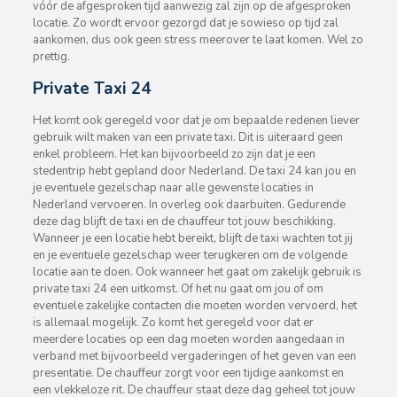
vóór de afgesproken tijd aanwezig zal zijn op de afgesproken
locatie. Zo wordt ervoor gezorgd dat je sowieso op tijd zal
aankomen, dus ook geen stress meerover te laat komen. Wel zo
prettig.
Private Taxi 24
Het komt ook geregeld voor dat je om bepaalde redenen liever
gebruik wilt maken van een private taxi. Dit is uiteraard geen
enkel probleem. Het kan bijvoorbeeld zo zijn dat je een
stedentrip hebt gepland door Nederland. De taxi 24 kan jou en
je eventuele gezelschap naar alle gewenste locaties in
Nederland vervoeren. In overleg ook daarbuiten. Gedurende
deze dag blijft de taxi en de chauffeur tot jouw beschikking.
Wanneer je een locatie hebt bereikt, blijft de taxi wachten tot jij
en je eventuele gezelschap weer terugkeren om de volgende
locatie aan te doen. Ook wanneer het gaat om zakelijk gebruik is
private taxi 24 een uitkomst. Of het nu gaat om jou of om
eventuele zakelijke contacten die moeten worden vervoerd, het
is allemaal mogelijk. Zo komt het geregeld voor dat er
meerdere locaties op een dag moeten worden aangedaan in
verband met bijvoorbeeld vergaderingen of het geven van een
presentatie. De chauffeur zorgt voor een tijdige aankomst en
een vlekkeloze rit. De chauffeur staat deze dag geheel tot jouw