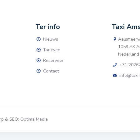
Ter info
Taxi Am
Nieuws
Aalsmeerw
1059 AK A
Tarieven
Nederland
Reserveer
+31 20262
Contact
info@taxi
erp & SEO:
Optima Media