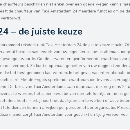
De chauffeurs beschikken niet enkel over een goede wegen kennis maa
heeft de chauffeur van Taxi Amsterdam 24 meerdere functies om de d
 vertrouwd.
4 – de juiste keuze
oorkomend reisdoel u bij Taxi Amsterdam 24 de juiste keuze maakt. Of 
n aantal locaties samenstelt van uw eigen keuze, het is allemaal moge
toegevoegde waarde. Goede, ervaren en geïnformeerde chauffeurs zorg
kkeloos verloopt. Zo kunt u optimaal genieten van uw dagje uit zonder 
e die het best genomen kan worden. In het geval van internationale b
keloze rit. Met de Engels sprekende chauffeurs die tevens als vraag
end. De taxi’s van Taxi Amsterdam staan daarnaast ook nog eens 24 u
 wenst te worden, het is een kwestie van een telefoontje en het is ger
 ritme heeft. Hierbij hoort het dat tijden om te werken of activiteite
ist late diensen kunnen afwijken per persoon of per organisatie. Preci
eze manier zorgt Taxi Amsterdam voor geschikt en tijdig vervoer voor