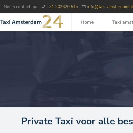
Neem contact op:
+31 202620 515
info@taxi-amsterdam24
Home
Taxi ams
Private Taxi voor alle b