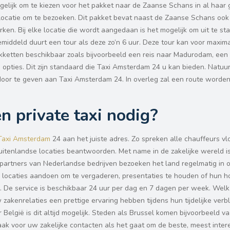
gelijk om te kiezen voor het pakket naar de Zaanse Schans in al haar g
 locatie om te bezoeken. Dit pakket bevat naast de Zaanse Schans oo
n. Bij elke locatie die wordt aangedaan is het mogelijk om uit te st
middeld duurt een tour als deze zo’n 6 uur. Deze tour kan voor maxim
akketten beschikbaar zoals bijvoorbeeld een reis naar Madurodam, een
 opties. Dit zijn standaard die Taxi Amsterdam 24 u kan bieden. Natuurl
or te geven aan Taxi Amsterdam 24. In overleg zal een route worden
en private taxi nodig?
Taxi Amsterdam
24 aan het juiste adres. Zo spreken alle chauffeurs v
itenlandse locaties beantwoorden. Met name in de zakelijke wereld i
partners van Nederlandse bedrijven bezoeken het land regelmatig in 
locaties aandoen om te vergaderen, presentaties te houden of hun h
r. De service is beschikbaar 24 uur per dag en 7 dagen per week. Welk 
 zakenrelaties een prettige ervaring hebben tijdens hun tijdelijke verbl
België is dit altijd mogelijk. Steden als Brussel komen bijvoorbeeld v
baak voor uw zakelijke contacten als het gaat om de beste, meest inte