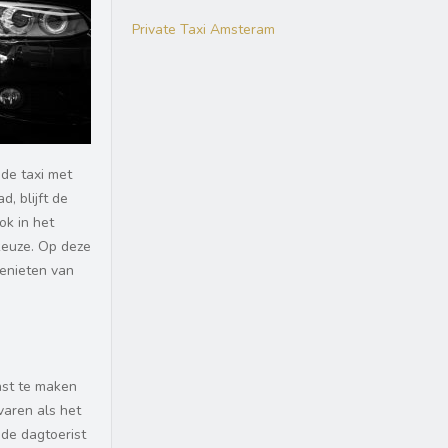
Private Taxi Amsteram
de taxi met
, blijft de
ok in het
keuze. Op deze
genieten van
nst te maken
varen als het
 de dagtoerist