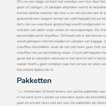
Of u nu een dagje uit bent met vrienden, een tour door h
gezin of collega’s, of zakelijke afspraken wenst te bezoeke
kunnen allerlei redenen zijn voor u om een private taxi te w
gedurende een langere termijn die uzelf bepaald tot uw bes
dat u (en uw eventuele gezelschap) wordt rondgereden in 
voorzien van zaken zoals water en versnaperingen. De chau
persoonlijke privé chauffeur. Dit houdt ook in dat deuren
wordt geholpen met het inladen en uitladen van bagage. U 
chauffeur beschikken, waar de reis ook heen gaat. Ook wann
chauffeur tot uw beschikking staan. U kunt zelf bepalen h
geval dat er meerdere adressen in het land of zelf in het
manier heeft u geen omkijken naar het vervoer en alles w
het uitzicht tijdens de rit.
Pakketten
Taxi
Amsterdam 24 biedt tevens een aantal pakketten aan w
in het land, kunt u kiezen uit meerdere opties die beschikb
gaat om private tours met een taxi. De pakketten zijn dive