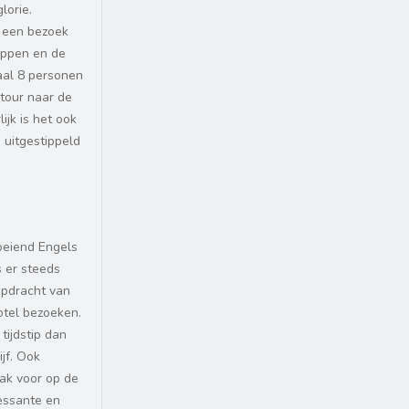
lorie.
k een bezoek
appen en de
aal 8 personen
 tour naar de
ijk is het ook
 uitgestippeld
loeiend Engels
s er steeds
opdracht van
otel bezoeken.
tijdstip dan
ijf. Ook
aak voor op de
ressante en