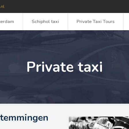
.nl
terdam
Schiphol taxi
Private Taxi Tours
Private taxi
estemmingen