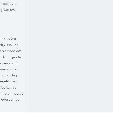
r ook over
ag van uw
u nu kiest
lijk. Ook op
en ervoor dat
zich zorgen te
ezoekers of
baak kunnen
ur per dag
egeld. Taxi
n buiten de
es hierom wordt
 iedereen op