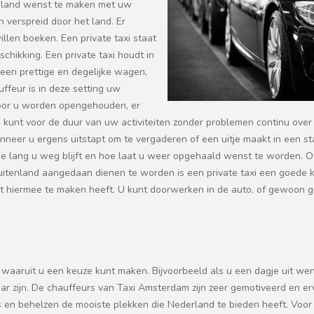
et land wenst te maken met uw
n verspreid door het land. Er
illen boeken. Een private taxi staat
chikking. Een private taxi houdt in
een prettige en degelijke wagen,
ffeur is in deze setting uw
 voor u worden opengehouden, er
kunt voor de duur van uw activiteiten zonder problemen continu over 
eer u ergens uitstapt om te vergaderen of een uitje maakt in een stad
oe lang u weg blijft en hoe laat u weer opgehaald wenst te worden. O
 buitenland aangedaan dienen te worden is een private taxi een goede 
at hiermee te maken heeft. U kunt doorwerken in de auto, of gewoon 
aaruit u een keuze kunt maken. Bijvoorbeeld als u een dagje uit we
aar zijn. De chauffeurs van Taxi Amsterdam zijn zeer gemotiveerd en er
rs en behelzen de mooiste plekken die Nederland te bieden heeft. Voor